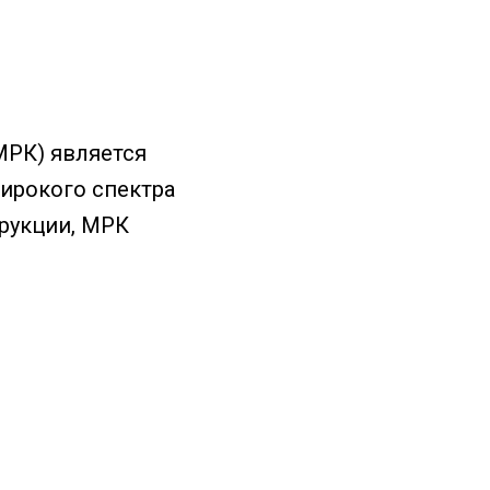
МРК) является
ирокого спектра
трукции, МРК