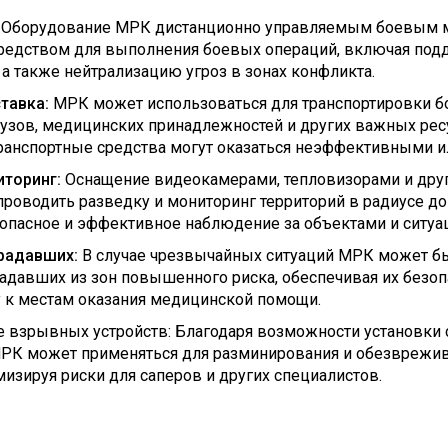
Оборудование МРК дистанционно управляемым боевым м
едством для выполнения боевых операций, включая подд
 а также нейтрализацию угроз в зонах конфликта.
тавка:
МРК может использоваться для транспортировки б
узов, медицинских принадлежностей и других важных ресу
ранспортные средства могут оказаться неэффективными и
иторинг:
Оснащение видеокамерами, тепловизорами и дру
роводить разведку и мониторинг территорий в радиусе до 
опасное и эффективное наблюдение за объектами и ситуац
традавших:
В случае чрезвычайных ситуаций МРК может б
адавших из зон повышенного риска, обеспечивая их безо
 к местам оказания медицинской помощи.
 взрывных устройств: Благодаря возможности установки
МРК может применяться для разминирования и обезврежи
мизируя риски для саперов и других специалистов.