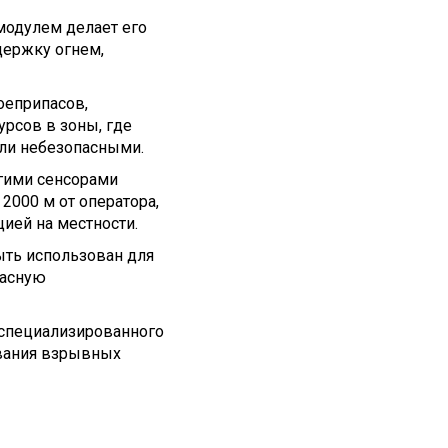
одулем делает его
ержку огнем,
оеприпасов,
рсов в зоны, где
ли небезопасными.
гими сенсорами
2000 м от оператора,
ией на местности.
ыть использован для
пасную
 специализированного
вания взрывных