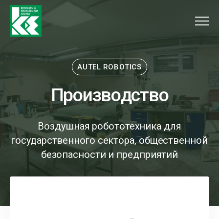
Меню
AUTEL ROBOTICS
Производство
П
р
о
и
з
в
о
д
с
т
в
о
Воздушная робототехника для
государственного сектора, общественной
безопасности и предприятий